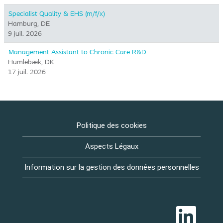
Specialist Quality & EHS (m/f/x)
Hamburg, DE
9 juil. 2026
Management Assistant to Chronic Care R&D
Humlebæk, DK
17 juil. 2026
Politique des cookies
Aspects Légaux
Information sur la gestion des données personnelles
S
’
o