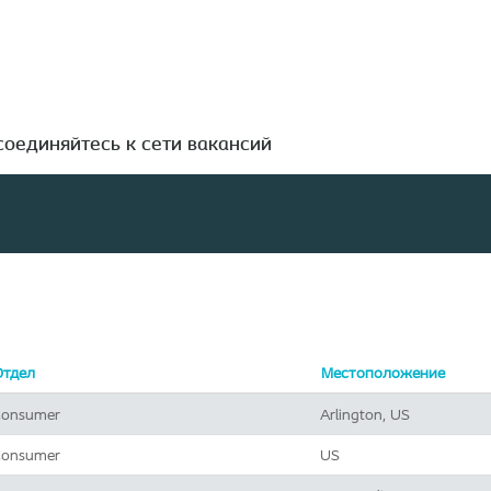
Поиск по местоположению
оединяйтесь к сети вакансий
Отдел
Местоположение
onsumer
Arlington, US
onsumer
US