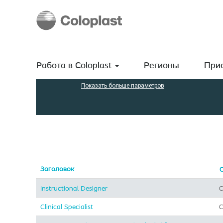
(текущая
Домашняя страница
|
в Coloplast A/S
страница)
Результаты поиска
"Consumer".
Поиск по ключевым словам
Работа в Coloplast
Регионы
Прис
Показать больше параметров
Заголовок
Instructional Designer
C
Clinical Specialist
C