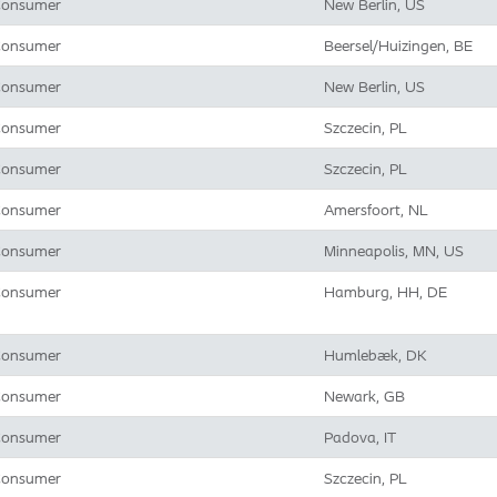
onsumer
New Berlin, US
onsumer
Beersel/Huizingen, BE
onsumer
New Berlin, US
onsumer
Szczecin, PL
onsumer
Szczecin, PL
onsumer
Amersfoort, NL
onsumer
Minneapolis, MN, US
onsumer
Hamburg, HH, DE
onsumer
Humlebæk, DK
onsumer
Newark, GB
onsumer
Padova, IT
onsumer
Szczecin, PL