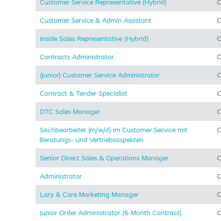
Customer Service Representative (Hybrid)
C
Customer Service & Admin Assistant
C
Inside Sales Representative (Hybrid) ​
C
Contracts Administrator
C
(Junior) Customer Service Administrator
C
Contract & Tender Specialist
C
DTC Sales Manager
C
Sachbearbeiter (m/w/d) im Customer Service mit
C
Beratungs- und Vertriebsaspekten
Senior Direct Sales & Operations Manager
C
Administrator
C
Lary & Care Marketing Manager
C
Junior Order Administrator (6-Month Contract)
C