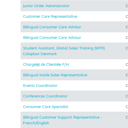
Junior Order Administrator
C
Customer Care Representative
C
Bilingual Consumer Care Advisor
C
Bilingual Consumer Care Advisor
C
Student Assistant, Global Sales Training (WTR)
C
Coloplast Denmark
Chargé(e) de Clientèle F/H
C
Bilingual Inside Sales Representative
C
Events Coordinator
C
Conferences Coordinator
C
Consumer Care Specialist
C
Bilingual Customer Support Representative -
C
French/English