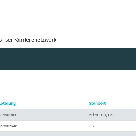
Nach Standort suchen
Unser Karrierenetzwerk
bteilung
Standort
onsumer
Arlington, US
onsumer
US