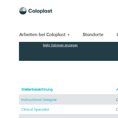
(aktuelle
Startseite
|
bei Coloplast A/S
Seite)
Suchergebnisse für
"Consumer".
Nach Stichwort suchen
Arbeiten bei Coloplast
Standorte
Mehr Optionen anzeigen
Stellenbezeichnung
A
Instructional Designer
C
Clinical Specialist
C