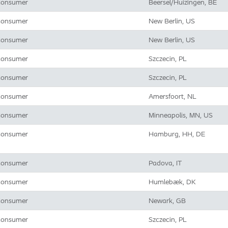
onsumer
Beersel/Huizingen, BE
onsumer
New Berlin, US
onsumer
New Berlin, US
onsumer
Szczecin, PL
onsumer
Szczecin, PL
onsumer
Amersfoort, NL
onsumer
Minneapolis, MN, US
onsumer
Hamburg, HH, DE
onsumer
Padova, IT
onsumer
Humlebæk, DK
onsumer
Newark, GB
onsumer
Szczecin, PL