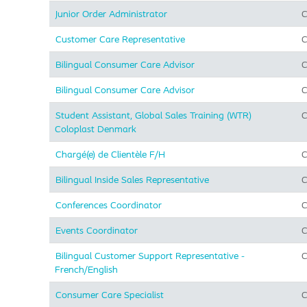
Junior Order Administrator
C
Customer Care Representative
C
Bilingual Consumer Care Advisor
C
Bilingual Consumer Care Advisor
C
Student Assistant, Global Sales Training (WTR)
C
Coloplast Denmark
Chargé(e) de Clientèle F/H
C
Bilingual Inside Sales Representative
C
Conferences Coordinator
C
Events Coordinator
C
Bilingual Customer Support Representative -
C
French/English
Consumer Care Specialist
C