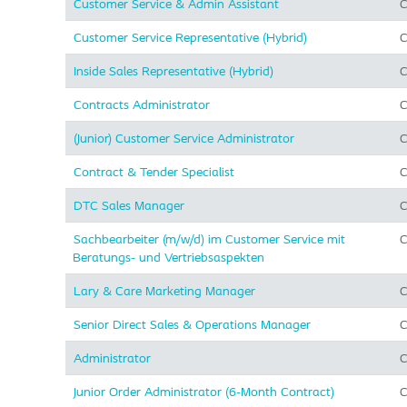
Customer Service & Admin Assistant
C
Customer Service Representative (Hybrid)
C
Inside Sales Representative (Hybrid) ​
C
Contracts Administrator
C
(Junior) Customer Service Administrator
C
Contract & Tender Specialist
C
DTC Sales Manager
C
Sachbearbeiter (m/w/d) im Customer Service mit
C
Beratungs- und Vertriebsaspekten
Lary & Care Marketing Manager
C
Senior Direct Sales & Operations Manager
C
Administrator
C
Junior Order Administrator (6-Month Contract)
C