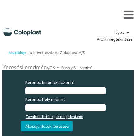
Nyelv
Profil megtekintése
(aktuális
Kezdőlap
|
a következőnél: Coloplast A/S
oldal)
Keresési eredmények -
"Supply & Logistics".
Keresés kulcsszó szerint
Keresés hely szerint
További lehetőségek megjelenítése