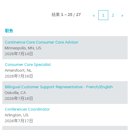
结果
1 – 25
/
27
«
1
2
»
职务
Continence Care Consumer Care Advisor
Minneapolis, MN, US
2026年7月14日
Consumer Care Specialist
Amersfoort, NL
2026年7月16日
Bilingual Customer Support Representative - French/English
Oakville, CA
2026年7月16日
Conferences Coordinator
Arlington, US
2026年7月17日