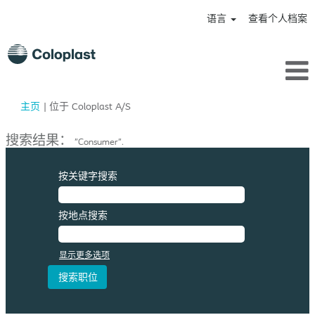
语言
查看个人档案
（当
主页
|
位于 Coloplast A/S
前
页
搜索结果：
"Consumer".
面）
按关键字搜索
按地点搜索
显示更多选项