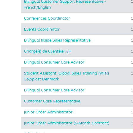
Bilingual Customer Support Representative -
C
French/English
Conferences Coordinator
C
Events Coordinator
C
Bilingual Inside Sales Representative
C
Chargé(e) de Clientèle F/H
C
Bilingual Consumer Care Advisor
C
Student Assistant, Global Sales Training (WTR)
C
Coloplast Denmark
Bilingual Consumer Care Advisor
C
Customer Care Representative
C
Junior Order Administrator
C
Junior Order Administrator (6-Month Contract)
C