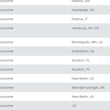
onsumer
Newark, GB
onsumer
Humlebæk, DK
onsumer
Padova, IT
onsumer
Hamburg, HH, DE
onsumer
Minneapolis, MN, US
onsumer
Amersfoort, NL
onsumer
Szczecin, PL
onsumer
Szczecin, PL
onsumer
New Berlin, US
onsumer
Beersel/Huizingen, BE
onsumer
New Berlin, US
onsumer
US