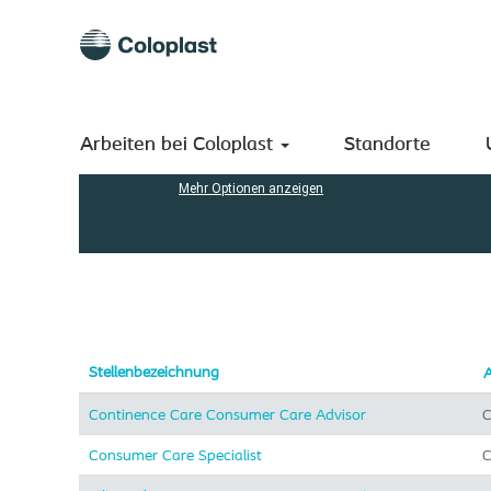
(aktuelle
Startseite
|
bei Coloplast A/S
Seite)
Suchergebnisse für
"Consumer".
Nach Stichwort suchen
Arbeiten bei Coloplast
Standorte
Mehr Optionen anzeigen
Stellenbezeichnung
A
Continence Care Consumer Care Advisor
C
Consumer Care Specialist
C