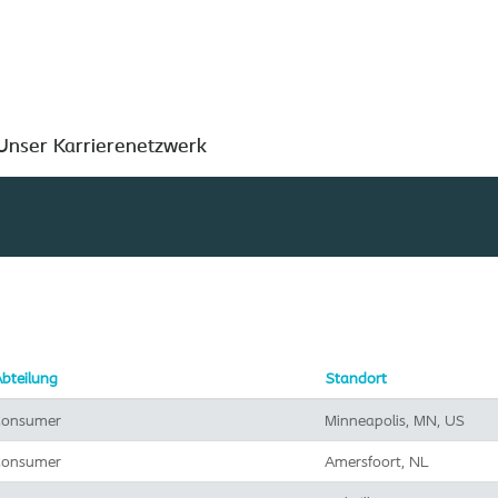
Nach Standort suchen
Unser Karrierenetzwerk
bteilung
Standort
onsumer
Minneapolis, MN, US
onsumer
Amersfoort, NL