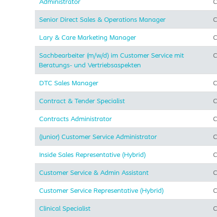
Administrator
C
Senior Direct Sales & Operations Manager
C
Lary & Care Marketing Manager
C
Sachbearbeiter (m/w/d) im Customer Service mit
C
Beratungs- und Vertriebsaspekten
DTC Sales Manager
C
Contract & Tender Specialist
C
Contracts Administrator
C
(Junior) Customer Service Administrator
C
Inside Sales Representative (Hybrid) ​
C
Customer Service & Admin Assistant
C
Customer Service Representative (Hybrid)
C
Clinical Specialist
C