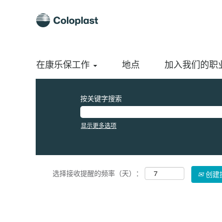
（当
主页
|
Za 位于 Coloplast A/S
前
页
搜索结果：
"za".
面）
当前没有符合 "
" 的空缺职位。
za
在康乐保工作
以下是Coloplast A/S最新发布的0个职位，供您参考。
地点
加入我们的职
按关键字搜索
显示更多选项
选择接收提醒的频率（天）：
创建