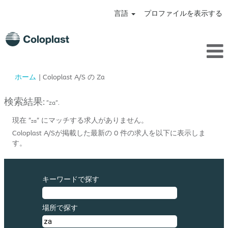
言語
プロファイルを表示する
(現
ホーム
|
Coloplast A/S の Za
在
の
検索結果:
"za".
ペ
ー
現在 "
" にマッチする求人がありません。
za
ジ)
Coloplast A/Sが掲載した最新の 0 件の求人を以下に表示しま
す。
キーワードで探す
場所で探す