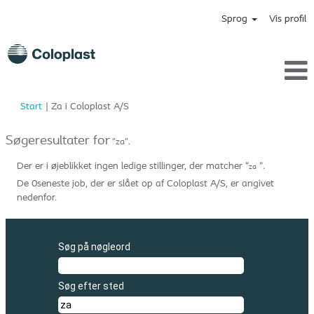
Sprog
Vis profil
(aktuel
Start
|
Za i Coloplast A/S
side)
Søgeresultater for
"za".
Der er i øjeblikket ingen ledige stillinger, der matcher "
".
za
De 0seneste job, der er slået op af Coloplast A/S, er angivet
nedenfor.
Søg på nøgleord
Søg efter sted