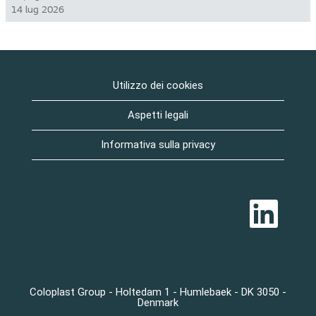
14 lug 2026
Utilizzo dei cookies
Aspetti legali
Informativa sulla privacy
S
i
a
p
r
e
i
n
u
Coloplast Group - Holtedam 1 - Humlebaek - DK 3050 -
n
Denmark
a