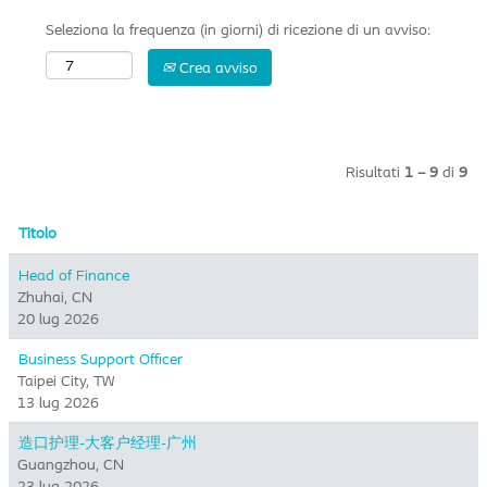
Seleziona la frequenza (in giorni) di ricezione di un avviso:
Crea avviso
Risultati
1 – 9
di
9
Titolo
Head of Finance
Zhuhai, CN
20 lug 2026
Business Support Officer
Taipei City, TW
13 lug 2026
造口护理-大客户经理-广州
Guangzhou, CN
23 lug 2026