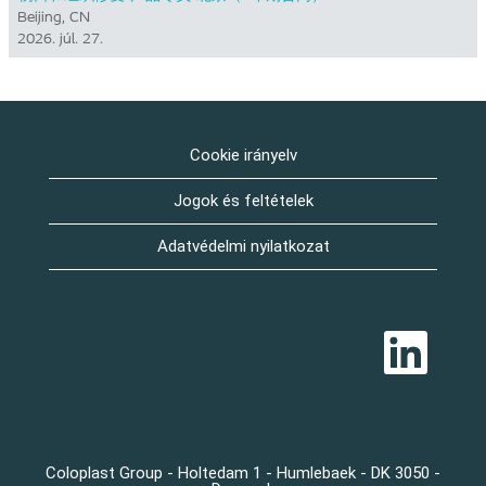
Beijing, CN
2026. júl. 27.
Cookie irányelv
Jogok és feltételek
Adatvédelmi nyilatkozat
Ú
j
f
ü
l
ö
n
n
y
Coloplast Group - Holtedam 1 - Humlebaek - DK 3050 -
í