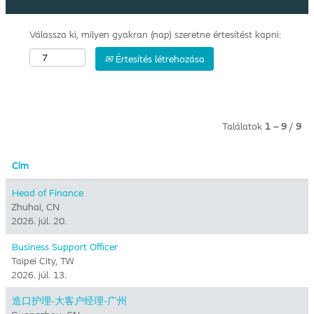
Válassza ki, milyen gyakran (nap) szeretne értesítést kapni:
Értesítés létrehozása
Találatok
1 – 9
/
9
Cím
Head of Finance
Zhuhai, CN
2026. júl. 20.
Business Support Officer
Taipei City, TW
2026. júl. 13.
造口护理-大客户经理-广州