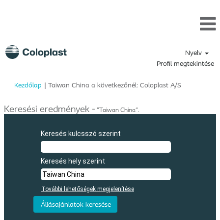
Nyelv
Profil megtekintése
(aktuális
Kezdőlap
|
Taiwan China a következőnél: Coloplast A/S
oldal)
Keresési eredmények -
"Taiwan China".
Keresés kulcsszó szerint
Keresés hely szerint
További lehetőségek megjelenítése