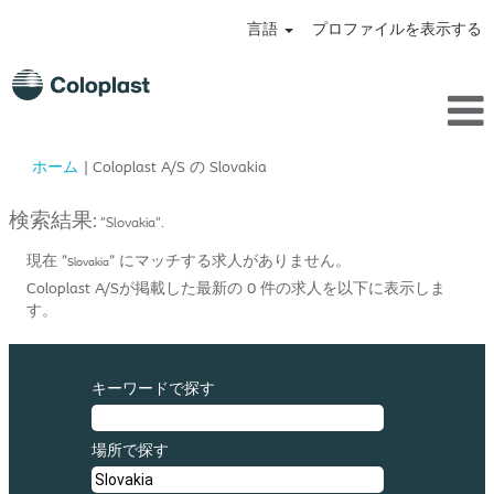
言語
プロファイルを表示する
(現
ホーム
|
Coloplast A/S の Slovakia
在
の
検索結果:
"Slovakia".
ペ
ー
現在 "
" にマッチする求人がありません。
Slovakia
ジ)
Coloplast A/Sが掲載した最新の 0 件の求人を以下に表示しま
す。
キーワードで探す
場所で探す