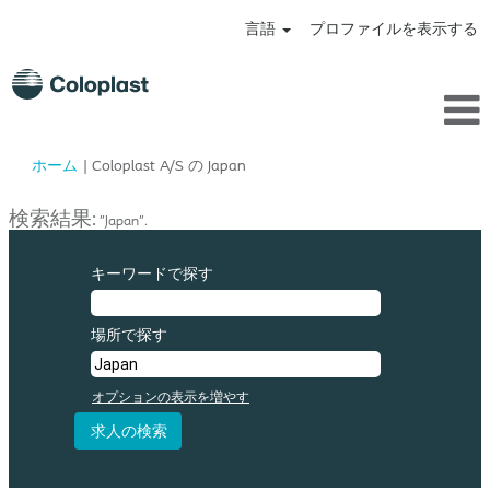
言語
プロファイルを表示する
(現
ホーム
|
Coloplast A/S の Japan
在
の
検索結果:
"Japan".
ペ
ー
ジ)
キーワードで探す
場所で探す
オプションの表示を増やす