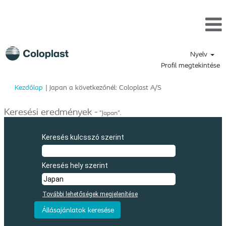
Nyelv
Profil megtekintése
(aktuális
Kezdőlap
|
Japan a következőnél: Coloplast A/S
oldal)
Keresési eredmények -
"Japan".
Keresés kulcsszó szerint
Keresés hely szerint
További lehetőségek megjelenítése