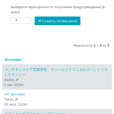
Выберите периодичность получения предупреждения (в
днях):
Создать оповещение
Результаты
1 – 5
из
5
Заголовок
コンチネンスケア営業本部 フィールドクリニカルスペシャリス
トマネジャー
Osaka, JP
1 авг. 2026 г.
HR Specialist
Tokyo, JP
20 июл. 2026 г.
オストミーケアマーケットマネジャー