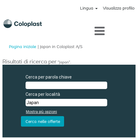
Lingua
Visualizza profilo
(pagina
Pagina iniziale
|
Japan in Coloplast A/S
corrente)
Risultati di ricerca per
"Japan".
Cerca per parola chiave
Cerca per località
Mostra più opzioni