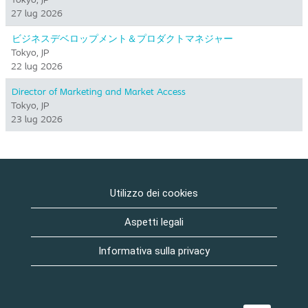
27 lug 2026
ビジネスデベロップメント＆プロダクトマネジャー
Tokyo, JP
22 lug 2026
Director of Marketing and Market Access
Tokyo, JP
23 lug 2026
Utilizzo dei cookies
Aspetti legali
Informativa sulla privacy
S