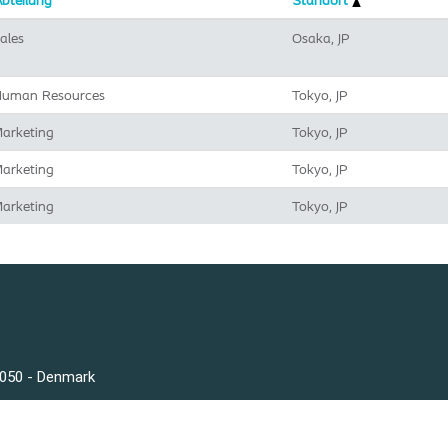
bteilung
Standort
ales
Osaka, JP
uman Resources
Tokyo, JP
arketing
Tokyo, JP
arketing
Tokyo, JP
arketing
Tokyo, JP
3050 - Denmark