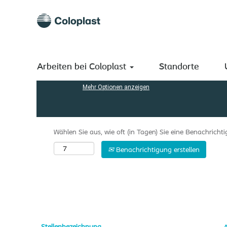
(aktuelle
Startseite
|
Japan bei Coloplast A/S
Seite)
Suchergebnisse für
"Japan".
Nach Stichwort suchen
Arbeiten bei Coloplast
Standorte
Mehr Optionen anzeigen
Wählen Sie aus, wie oft (in Tagen) Sie eine Benachrich
Benachrichtigung erstellen
Stellenbezeichnung