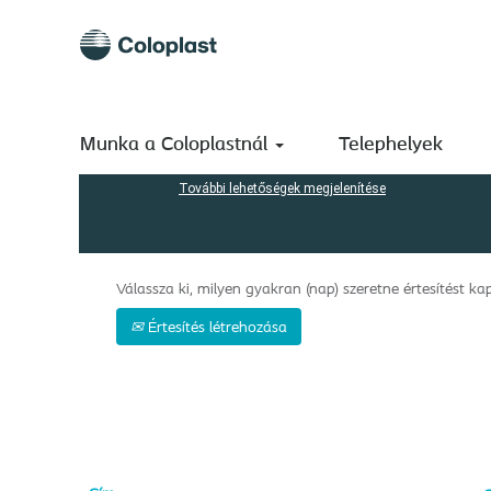
(aktuális
Kezdőlap
|
Japan a következőnél: Coloplast A/S
oldal)
Keresési eredmények -
"Japan".
Keresés kulcsszó szerint
Munka a Coloplastnál
Telephelyek
További lehetőségek megjelenítése
Válassza ki, milyen gyakran (nap) szeretne értesítést kap
Értesítés létrehozása