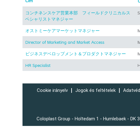
Cím
O
コンチネンスケア営業本部 フィールドクリニカルス
S
ペシャリストマネジャー
オストミーケアマーケットマネジャー
M
Director of Marketing and Market Access
M
ビジネスデベロップメント＆プロダクトマネジャー
M
HR Specialist
H
Cookie irányelv
Jogok és feltételek
Adatvéd
Coloplast Group - Holtedam 1 - Humlebaek - DK 