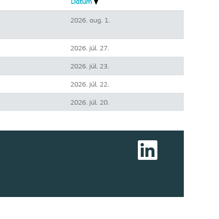
Dátum
2026. aug. 1.
2026. júl. 27.
2026. júl. 23.
2026. júl. 22.
2026. júl. 20.
Ú
j
f
ü
l
ö
n
n
y
í
l