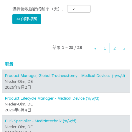
选择接收提醒的频率（天）：
创建提醒
结果
1 – 25
/
28
«
1
2
»
职务
Product Manager, Global Tracheostomy - Medical Devices (m/w/d)
Nieder-Olm, DE
2026年8月2日
Product Lifecycle Manager - Medical Device (m/w/d)
Nieder-Olm, DE
2026年8月4日
EHS Specialist - Medizintechnik (m/w/d)
Nieder-Olm, DE