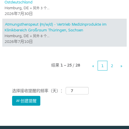
Ostdeutschland
Hamburg, DE
+ 另外 3 个…
2026年7月30日
Atmungstherapeut (m/w/d) - Vertrieb Medizinprodukte im
Klinikbereich Großraum Thüringen, Sachsen
Hamburg, DE
+ 另外 8 个…
2026年7月10日
结果
1 – 25
/
28
«
1
2
»
选择接收提醒的频率（天）：
创建提醒