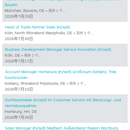
Bayern
München, Bavaria, DE
+ 另外 1 个…
2026年7月20日
Head of Trade Partner Sales (m/w/d)
Köln, North Rhineland Westphalia, DE
+ 另外 1 个…
2026年7月30日
Business Development Manager Service Innovation (m/w/d)
Köln, DE
+ 另外 1 个…
2026年7月17日
Account Manager Homecare (m/w/d) Großraum Koblenz, Trier,
Saarbrücken
Koblenz, Rhineland Palatinate, DE
+ 另外 2 个…
2026年7月10日
Sachbearbeiter (m/w/d) im Customer Service mit Beratungs- und
Vertriebsaspekten
Hamburg, HH, DE
2026年7月30日
Sales Manager (m/w/d) Medtech Außendienst Region Würzburg