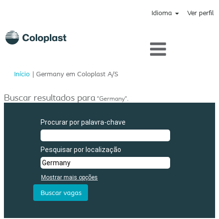
Idioma
Ver perfil
(página
Início
|
Germany em Coloplast A/S
atual)
Buscar resultados para
"Germany".
Procurar por palavra-chave
Pesquisar por localização
Mostrar mais opções