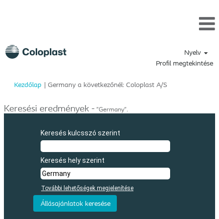
Nyelv
Profil megtekintése
(aktuális
Kezdőlap
|
Germany a következőnél: Coloplast A/S
oldal)
Keresési eredmények -
"Germany".
Keresés kulcsszó szerint
Keresés hely szerint
További lehetőségek megjelenítése