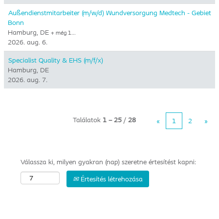
Außendienstmitarbeiter (m/w/d) Wundversorgung Medtech - Gebiet
Bonn
Hamburg, DE
+ még 1…
2026. aug. 6.
Specialist Quality & EHS (m/f/x)
Hamburg, DE
2026. aug. 7.
Találatok
1 – 25
/
28
«
1
2
»
Válassza ki, milyen gyakran (nap) szeretne értesítést kapni:
Értesítés létrehozása