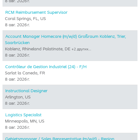
8 авг. 2026 г.
RCM Reimbursement Supervisor
Coral Springs, FL, US
8 авг. 2026 г.
Account Manager Homecare (m/w/d) Großraum Koblenz, Trier,
Saarbrücken
Koblenz, Rhineland Palatinate, DE
+2 других…
8 авг. 2026 г.
Contrôleur de Gestion Industriel (24) - F/H
Sarlat la Caneda, FR
8 авг. 2026 г.
Instructional Designer
Arlington, US
8 авг. 2026 г.
Logistics Specialist
Minneapolis, MN, US
8 авг. 2026 г.
Gebietsmanager / Sales Representative (m/w/d) - Region