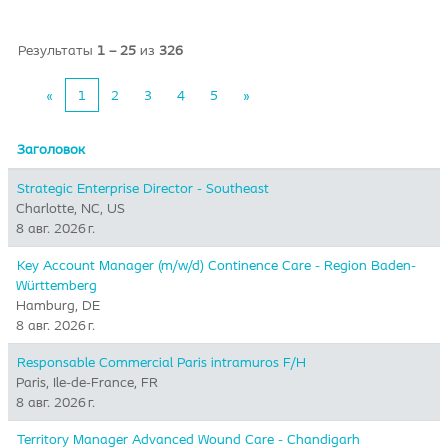
Результаты
1 – 25
из
326
«
1
2
3
4
5
»
Заголовок
Strategic Enterprise Director - Southeast
Charlotte, NC, US
8 авг. 2026 г.
Key Account Manager (m/w/d) Continence Care - Region Baden-
Württemberg
Hamburg, DE
8 авг. 2026 г.
Responsable Commercial Paris intramuros F/H
Paris, Ile-de-France, FR
8 авг. 2026 г.
Territory Manager Advanced Wound Care - Chandigarh