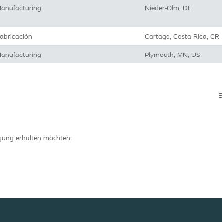
anufacturing
Nieder-Olm, DE
abricación
Cartago, Costa Rica, CR
anufacturing
Plymouth, MN, US
E
tigung erhalten möchten: