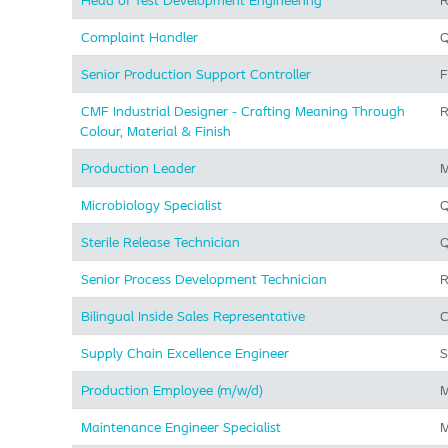
Head of Test Development Engineering
R
Complaint Handler
Q
Senior Production Support Controller
F
CMF Industrial Designer - Crafting Meaning Through
R
Colour, Material & Finish
Production Leader
M
Microbiology Specialist
Q
Sterile Release Technician
Q
Senior Process Development Technician
R
Bilingual Inside Sales Representative
C
Supply Chain Excellence Engineer
S
Production Employee (m/w/d)
M
Maintenance Engineer Specialist
M