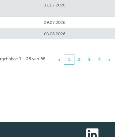
11.07.2026
29.07.2026
03.08.2026
rgebnisse
1 – 25
von
98
«
1
2
3
4
»
W
i