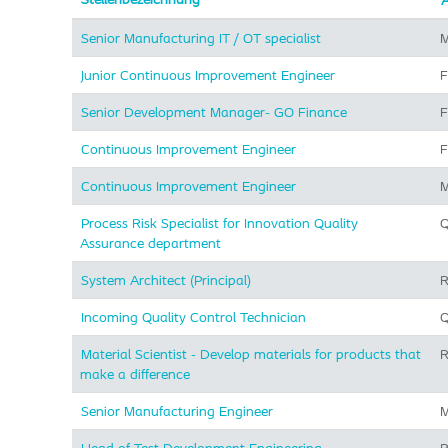
A
Senior Manufacturing IT / OT specialist
M
Junior Continuous Improvement Engineer
F
Senior Development Manager- GO Finance
F
Continuous Improvement Engineer
F
Continuous Improvement Engineer
M
Process Risk Specialist for Innovation Quality
Q
Assurance department
System Architect (Principal)
R
Incoming Quality Control Technician
Q
Material Scientist - Develop materials for products that
R
make a difference
Senior Manufacturing Engineer
M