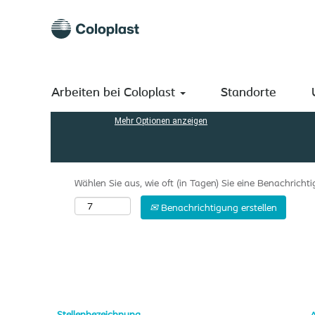
(aktuelle
Startseite
|
Manufacturing bei Coloplast A/S
Seite)
Suchergebnisse für
"manufacturing".
Nach Stichwort suchen
Arbeiten bei Coloplast
Standorte
Mehr Optionen anzeigen
Wählen Sie aus, wie oft (in Tagen) Sie eine Benachrich
Benachrichtigung erstellen
Stellenbezeichnung