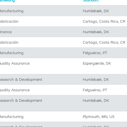
bteilung
Standort
anufacturing
Humlebæk, DK
abricación
Cartago, Costa Rica, CR
inance
Humlebæk, DK
abricación
Cartago, Costa Rica, CR
anufacturing
Felgueiras, PT
uality Assurance
Espergærde, DK
esearch & Development
Humlebæk, DK
uality Assurance
Felgueiras, PT
esearch & Development
Humlebæk, DK
anufacturing
Plymouth, MN, US