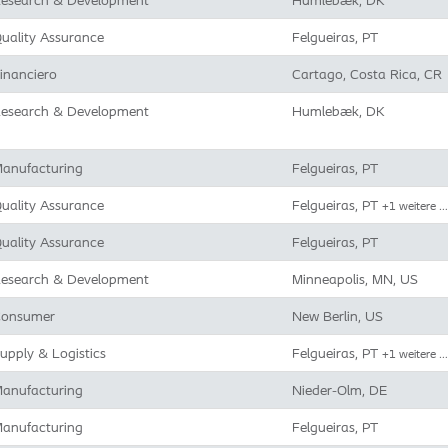
esearch & Development
Humlebæk, DK
uality Assurance
Felgueiras, PT
inanciero
Cartago, Costa Rica, CR
esearch & Development
Humlebæk, DK
anufacturing
Felgueiras, PT
uality Assurance
Felgueiras, PT
+1 weitere …
uality Assurance
Felgueiras, PT
esearch & Development
Minneapolis, MN, US
onsumer
New Berlin, US
upply & Logistics
Felgueiras, PT
+1 weitere …
anufacturing
Nieder-Olm, DE
anufacturing
Felgueiras, PT