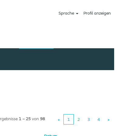
Sprache
Profil anzeigen
rgebnisse
1 – 25
von
98
«
1
2
3
4
»