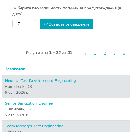
Выберите периодичность получения предупреждения (в
днях):
Создать оповещение
Результаты
1 – 25
из
51
«
1
2
3
»
Заголовок
Head of Test Development Engineering
Humlebæk, DK
6 авг. 2026 г.
Senior Simulation Engineer
Humlebæk, DK
6 авг. 2026 г.
Team Manager Test Engineering
Hörby, SE