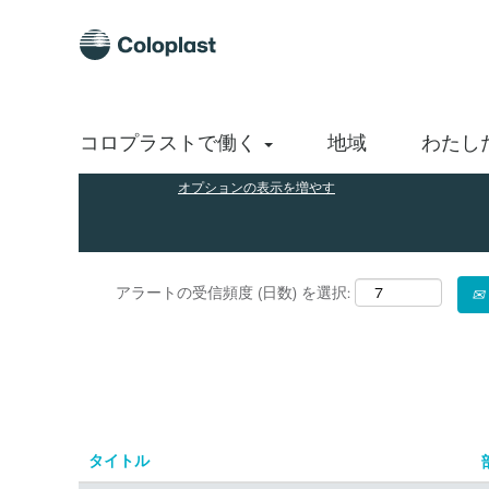
(現
ホーム
|
Coloplast A/S の Engineering
在
の
検索結果:
"engineering".
ペ
ー
ジ)
キーワードで探す
コロプラストで働く
地域
わたし
オプションの表示を増やす
アラートの受信頻度 (日数) を選択:
タイトル