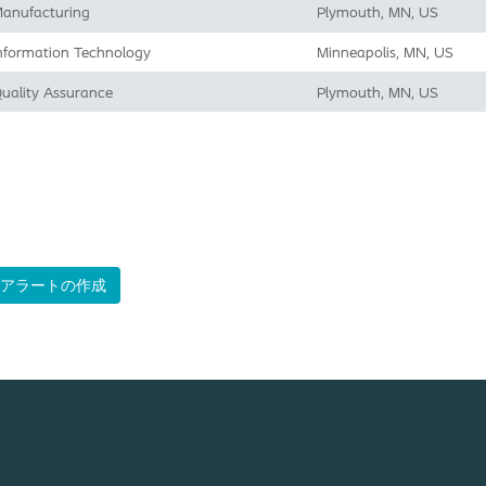
anufacturing
Plymouth, MN, US
nformation Technology
Minneapolis, MN, US
uality Assurance
Plymouth, MN, US
アラートの作成