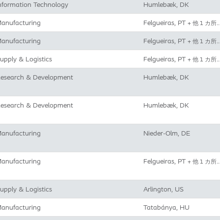
nformation Technology
Humlebæk, DK
anufacturing
Felgueiras, PT
+ 他 1 カ所
anufacturing
Felgueiras, PT
+ 他 1 カ所
upply & Logistics
Felgueiras, PT
+ 他 1 カ所
esearch & Development
Humlebæk, DK
esearch & Development
Humlebæk, DK
anufacturing
Nieder-Olm, DE
anufacturing
Felgueiras, PT
+ 他 1 カ所
upply & Logistics
Arlington, US
anufacturing
Tatabánya, HU