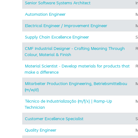
Senior Software Systems Architect
I
Automation Engineer
M
Electrical Engineer / Improvement Engineer
M
Supply Chain Excellence Engineer
S
CMF Industrial Designer - Crafting Meaning Through
R
Colour, Material & Finish
Material Scientist - Develop materials for products that
R
make a difference
Mitarbeiter Production Engineering, Betriebsmittelbau
M
(m/w/d)
Técnico de Industrialização (m/f/x) | Ramp-Up
M
Technician
Customer Excellence Specialist
S
Quality Engineer
M