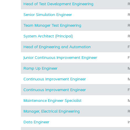
Head of Test Development Engineering
R
Senior Simulation Engineer
R
Team Manager Test Engineering
R
System Architect (Principal)
R
Head of Engineering and Automation
F
Junior Continuous Improvement Engineer
F
Ramp Up Engineer
M
Continuous Improvement Engineer
M
Continuous Improvement Engineer
F
Maintenance Engineer Specialist
M
Manager, Electrical Engineering
R
Data Engineer
I