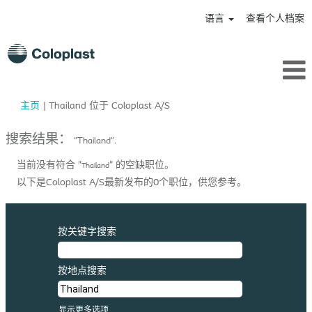
语言
查看个人档案
（当
主页
|
Thailand 位于 Coloplast A/S
前
页
搜索结果：
"Thailand".
面）
当前没有符合 "
" 的空缺职位。
Thailand
以下是Coloplast A/S最新发布的0个职位，供您参考。
按关键字搜索
按地点搜索
显示更多选项