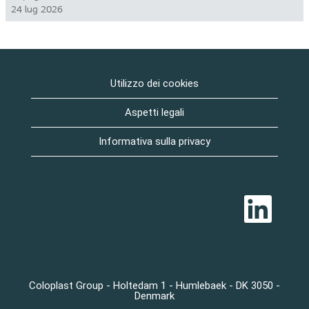
24 lug 2026
Utilizzo dei cookies
Aspetti legali
Informativa sulla privacy
S
i
a
p
r
e
i
n
u
Coloplast Group - Holtedam 1 - Humlebaek - DK 3050 -
n
Denmark
a