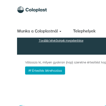
(a
Kezdőlap
|
Taiwan China a következőnél: Coloplast A/S
ol
Keresési eredmények -
"Taiwan China".
Keresés kulcsszó szerint
Munka a Coloplastnál
Telephelyek
További lehetőségek megjelenítése
Válassza ki, milyen gyakran (nap) szeretne értesítést kap
Értesítés létrehozása