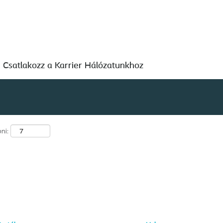
ktuális
dal)
Keresés hely szerint
Csatlakozz a Karrier Hálózatunkhoz
ni: