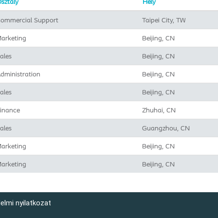
sztály
Hely
ommercial Support
Taipei City, TW
arketing
Beijing, CN
ales
Beijing, CN
dministration
Beijing, CN
ales
Beijing, CN
inance
Zhuhai, CN
ales
Guangzhou, CN
arketing
Beijing, CN
arketing
Beijing, CN
elmi nyilatkozat