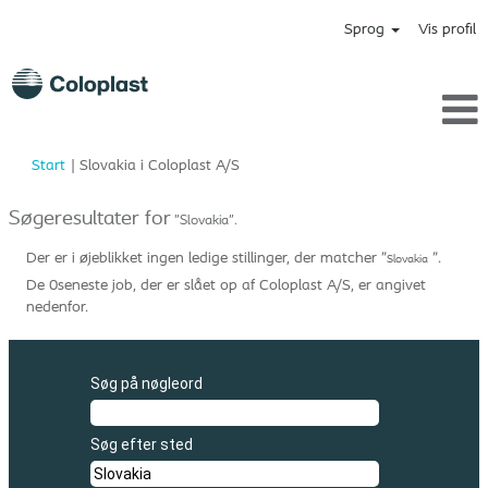
Sprog
Vis profil
(aktuel
Start
|
Slovakia i Coloplast A/S
side)
Søgeresultater for
"Slovakia".
Der er i øjeblikket ingen ledige stillinger, der matcher "
".
Slovakia
De 0seneste job, der er slået op af Coloplast A/S, er angivet
nedenfor.
Søg på nøgleord
Søg efter sted