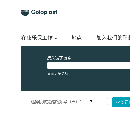
（当
主页
|
Singapore 位于 Coloplast A/S
前
页
搜索结果：
"Singapore".
面）
当前没有符合 "
" 的空缺职位。
Singapore
在康乐保工作
以下是Coloplast A/S最新发布的0个职位，供您参考。
地点
加入我们的职
按关键字搜索
显示更多选项
选择接收提醒的频率（天）：
创建