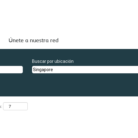
referencias "
".
Singapore
licadas por Coloplast A/S por si le resultan de interés.
Únete a nuestra red
Buscar por ubicación
a: