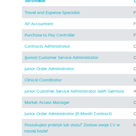
Заголовок
Travel and Expense Specialist
F
AP Accountant
F
Purchase to Pay Controller
F
Contracts Administrator
C
(Junior) Customer Service Administrator
C
Junior Order Administrator
C
Clinical Coordinator
S
Junior Customer Service Administrator (with German)
A
Market Access Manager
C
Junior Order Administrator (6-Month Contract)
C
Poszukujesz praktyk lub stażu? Zostaw swoje CV w
N
naszej bazie!