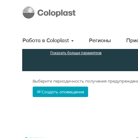
(текущая
Домашняя страница
|
Poland в Coloplast A/S
страница)
Результаты поиска
"Poland".
Поиск по ключевым словам
Работа в Coloplast
Регионы
Прис
Показать больше параметров
Выберите периодичность получения предупреждения
Создать оповещение