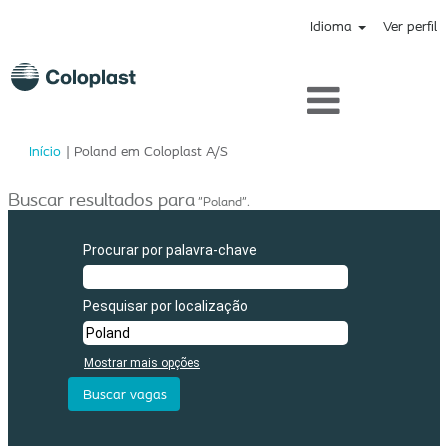
Idioma
Ver perfil
(página
Início
|
Poland em Coloplast A/S
atual)
Buscar resultados para
"Poland".
Procurar por palavra-chave
Pesquisar por localização
Mostrar mais opções