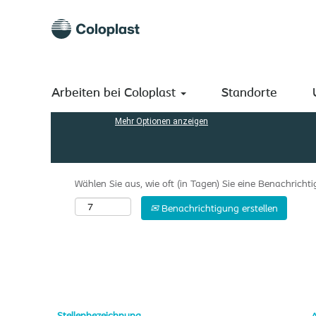
(aktuelle
Startseite
|
Poland bei Coloplast A/S
Seite)
Suchergebnisse für
"Poland".
Nach Stichwort suchen
Arbeiten bei Coloplast
Standorte
Mehr Optionen anzeigen
Wählen Sie aus, wie oft (in Tagen) Sie eine Benachrich
Benachrichtigung erstellen
Stellenbezeichnung