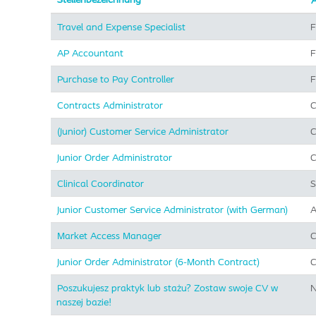
A
Travel and Expense Specialist
F
AP Accountant
F
Purchase to Pay Controller
F
Contracts Administrator
C
(Junior) Customer Service Administrator
C
Junior Order Administrator
C
Clinical Coordinator
S
Junior Customer Service Administrator (with German)
A
Market Access Manager
C
Junior Order Administrator (6-Month Contract)
C
Poszukujesz praktyk lub stażu? Zostaw swoje CV w
N
naszej bazie!