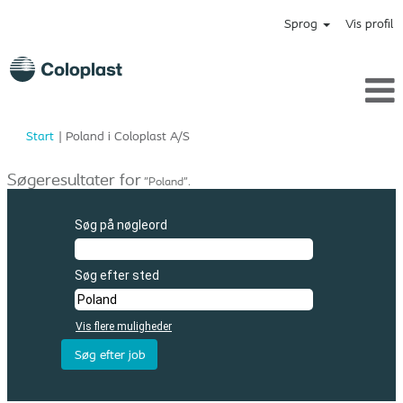
Sprog
Vis profil
(aktuel
Start
|
Poland i Coloplast A/S
side)
Søgeresultater for
"Poland".
Søg på nøgleord
Søg efter sted
Vis flere muligheder