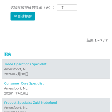
选择接收提醒的频率（天）：
创建提醒
结果
1 – 7
/
7
职务
Trade Operations Specialist
Amersfoort, NL
2026年7月30日
Consumer Care Specialist
Amersfoort, NL
2026年7月16日
Product Specialist Zuid-Nederland
Amersfoort, NL