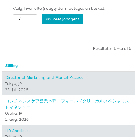
Vælg, hvor ofte (i dage) der modtages en besked:
Opret jobagent
Resultater
1 – 5
af
5
Stilling
Director of Marketing and Market Access
Tokyo, JP
23. jul. 2026
コンチネンスケア営業本部 フィールドクリニカルスペシャリス
トマネジャー
Osaka, JP
1. aug. 2026
HR Specialist
Tokyo, JP