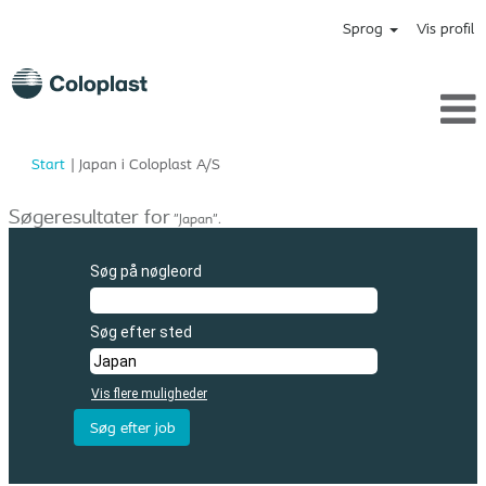
Sprog
Vis profil
(aktuel
Start
|
Japan i Coloplast A/S
side)
Søgeresultater for
"Japan".
Søg på nøgleord
Søg efter sted
Vis flere muligheder