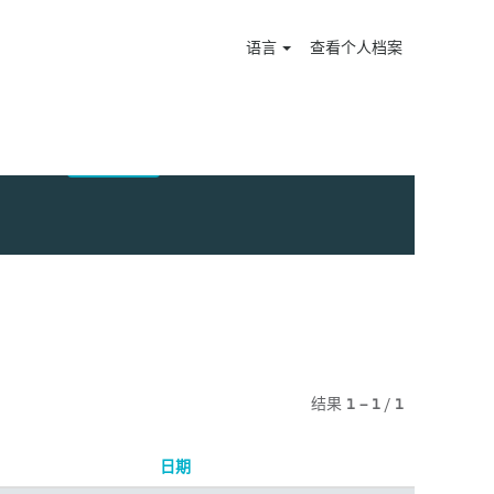
语言
查看个人档案
结果
1 – 1
/
1
日期