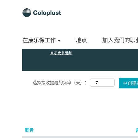
（当
主页
|
Ireland 位于 Coloplast A/S
前
页
搜索结果：
"Ireland".
面）
按关键字搜索
在康乐保工作
地点
加入我们的职
显示更多选项
选择接收提醒的频率（天）：
创建
职务