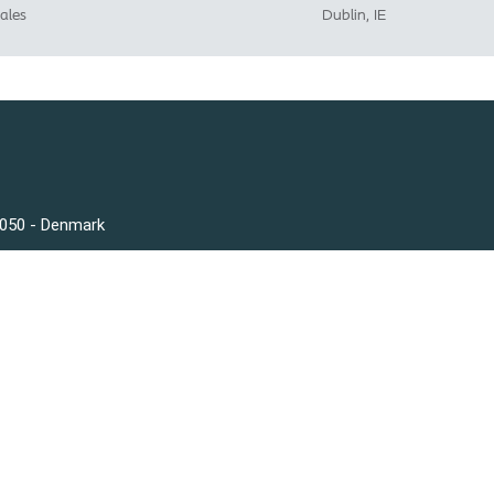
ales
Dublin, IE
3050 - Denmark