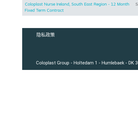
Coloplast Nurse Ireland, South East Region - 12 Month
S
Fixed Term Contract
隐私政策
Coloplast Group - Holtedam 1 - Humlebaek - DK 