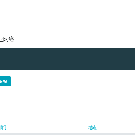
按地点搜索
业网络
提醒
部门
地点