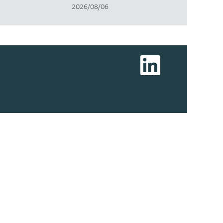
2026/08/06
新
し
い
タ
ブ
で
開
き
ま
す
。