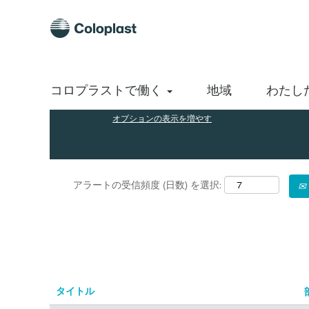
(現
ホーム
|
Coloplast A/S の Ireland
在
の
検索結果:
"Ireland".
ペ
ー
ジ)
キーワードで探す
コロプラストで働く
地域
わたし
オプションの表示を増やす
アラートの受信頻度 (日数) を選択:
タイトル