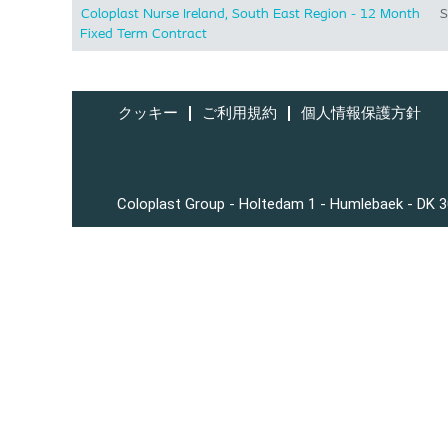
Coloplast Nurse Ireland, South East Region - 12 Month
S
Fixed Term Contract
クッキー
ご利用規約
個人情報保護方針
Coloplast Group - Holtedam 1 - Humlebaek - DK 