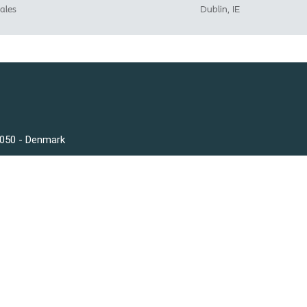
ales
Dublin, IE
3050 - Denmark