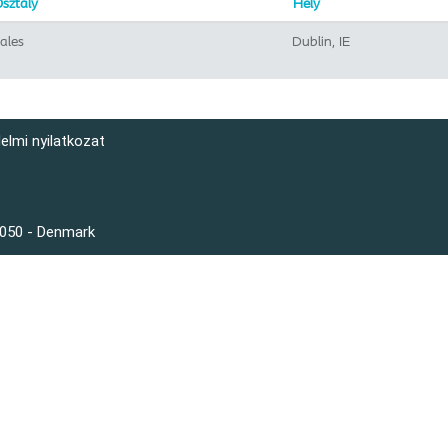
sztály
Hely
ales
Dublin, IE
elmi nyilatkozat
3050 - Denmark