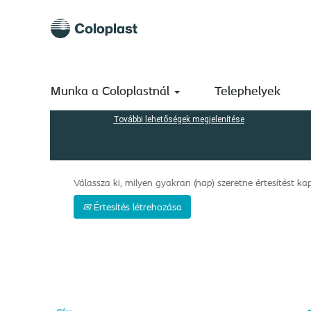
(aktuális
Kezdőlap
|
Ireland a következőnél: Coloplast A/S
oldal)
Keresési eredmények -
"Ireland".
Keresés kulcsszó szerint
Munka a Coloplastnál
Telephelyek
További lehetőségek megjelenítése
Válassza ki, milyen gyakran (nap) szeretne értesítést kap
Értesítés létrehozása