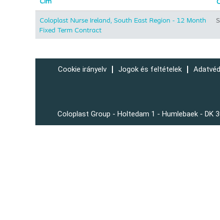
Cím
O
Coloplast Nurse Ireland, South East Region - 12 Month
S
Fixed Term Contract
Cookie irányelv
Jogok és feltételek
Adatvéd
Coloplast Group - Holtedam 1 - Humlebaek - DK 