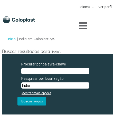
Idioma
Ver perfil
(página
Início
|
India em Coloplast A/S
atual)
Buscar resultados para
"India".
Procurar por palavra-chave
Pesquisar por localização
Mostrar mais opções