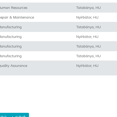
uman Resources
Tatabánya, HU
epair & Maintenance
Nyírbátor, HU
anufacturing
Tatabánya, HU
anufacturing
Nyírbátor, HU
anufacturing
Tatabánya, HU
anufacturing
Tatabánya, HU
uality Assurance
Nyírbátor, HU