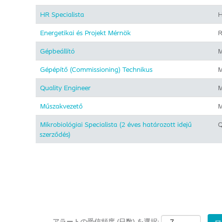
HR Specialista
H
Energetikai és Projekt Mérnök
R
Gépbeállító
M
Gépépítő (Commissioning) Technikus
M
Quality Engineer
M
Műszakvezető
M
Mikrobiológiai Specialista (2 éves határozott idejű
Q
szerződés)
アラートの受信頻度 (日数) を選択: