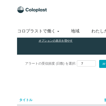
(現
ホーム
|
Coloplast A/S の Hungary
在
の
検索結果:
"Hungary".
ペ
ー
ジ)
キーワードで探す
コロプラストで働く
地域
わたし
オプションの表示を増やす
アラートの受信頻度 (日数) を選択:
タイトル