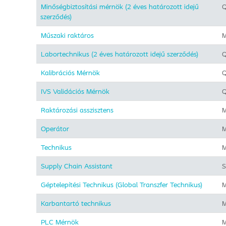
Minőségbiztosítási mérnök (2 éves határozott idejű
Q
szerződés)
Műszaki raktáros
M
Labortechnikus (2 éves határozott idejű szerződés)
Q
Kalibrációs Mérnök
Q
IVS Validációs Mérnök
Q
Raktározási asszisztens
M
Operátor
M
Technikus
M
Supply Chain Assistant
S
Géptelepítési Technikus (Global Transzfer Technikus)
M
Karbantartó technikus
M
PLC Mérnök
M