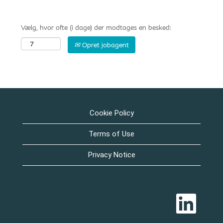
Vælg, hvor ofte (i dage) der modtages en besked:
Opret jobagent
Cookie Policy
Terms of Use
Privacy Notice
Å
b
n
e