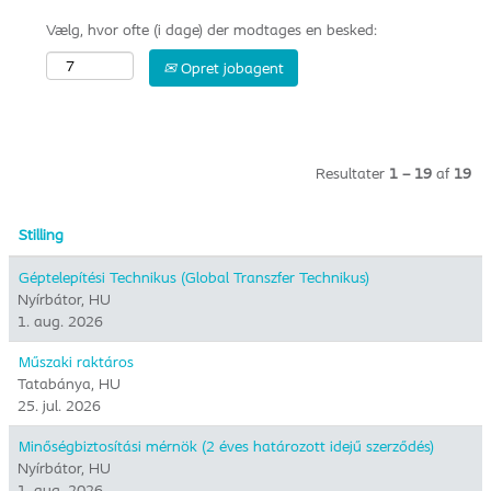
Vælg, hvor ofte (i dage) der modtages en besked:
Opret jobagent
Resultater
1 – 19
af
19
Stilling
Géptelepítési Technikus (Global Transzfer Technikus)
Nyírbátor, HU
1. aug. 2026
Műszaki raktáros
Tatabánya, HU
25. jul. 2026
Minőségbiztosítási mérnök (2 éves határozott idejű szerződés)
Nyírbátor, HU
1. aug. 2026