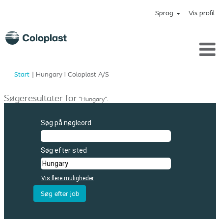
Sprog
Vis profil
(aktuel
Start
|
Hungary i Coloplast A/S
side)
Søgeresultater for
"Hungary".
Søg på nøgleord
Søg efter sted
Vis flere muligheder