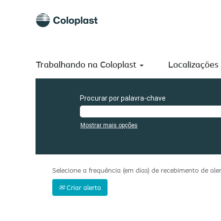
(página
Início
|
Czech Republic em Coloplast A/S
atual)
Buscar resultados para
"Czech Republic".
Atualmente, não existem vagas correspondentes a "
Czech R
Trabalhando na Coloplast
As 0 vagas mais recentes publicadas por Coloplast A/S es
Localizações
Procurar por palavra-chave
Mostrar mais opções
Selecione a frequência (em dias) de recebimento de aler
Criar alerta