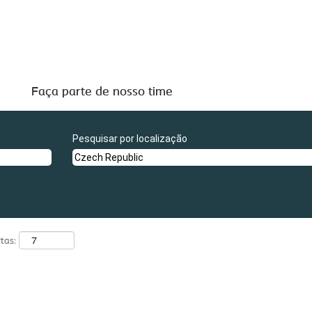
".
epublic
tão listadas abaixo para sua conveniência.
Faça parte de nosso time
Pesquisar por localização
tas: