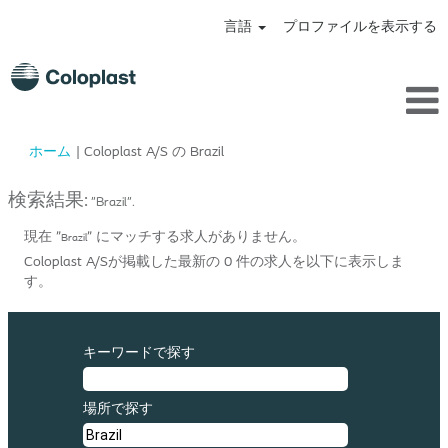
言語
プロファイルを表示する
(現
ホーム
|
Coloplast A/S の Brazil
在
の
検索結果:
"Brazil".
ペ
ー
現在 "
" にマッチする求人がありません。
Brazil
ジ)
Coloplast A/Sが掲載した最新の 0 件の求人を以下に表示しま
す。
キーワードで探す
場所で探す