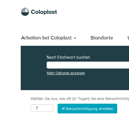
(aktuelle
Startseite
|
Brazil bei Coloplast A/S
Seite)
Suchergebnisse für
"Brazil".
Es sind momentan keine passenden Stellen offen für "
Brazil
Arbeiten bei Coloplast
Die 0 letzten von Coloplast A/S veröffentlichten Stellen s
Standorte
Nach Stichwort suchen
Mehr Optionen anzeigen
Wählen Sie aus, wie oft (in Tagen) Sie eine Benachrich
Benachrichtigung erstellen