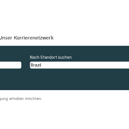
".
ind nachfolgend aufgeführt.
Unser Karrierenetzwerk
Nach Standort suchen
tigung erhalten möchten: