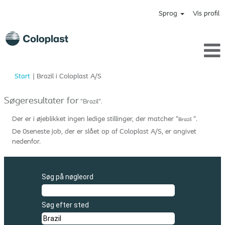
Sprog
Vis profil
(aktuel
Start
|
Brazil i Coloplast A/S
side)
Søgeresultater for
"Brazil".
Der er i øjeblikket ingen ledige stillinger, der matcher "
".
Brazil
De 0seneste job, der er slået op af Coloplast A/S, er angivet
nedenfor.
Søg på nøgleord
Søg efter sted