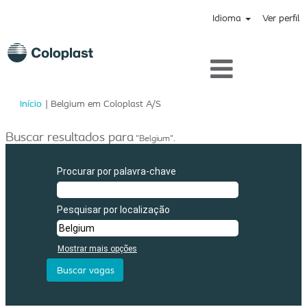
Idioma
Ver perfil
(página
Início
|
Belgium em Coloplast A/S
atual)
Buscar resultados para
"Belgium".
Procurar por palavra-chave
Pesquisar por localização
Mostrar mais opções