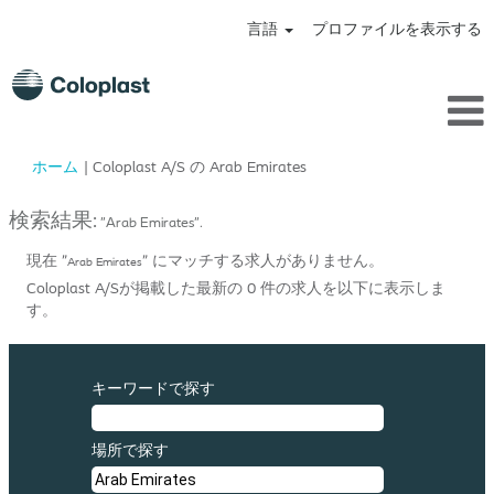
言語
プロファイルを表示する
(現
ホーム
|
Coloplast A/S の Arab Emirates
在
の
検索結果:
"Arab Emirates".
ペ
ー
現在 "
" にマッチする求人がありません。
Arab Emirates
ジ)
Coloplast A/Sが掲載した最新の 0 件の求人を以下に表示しま
す。
キーワードで探す
場所で探す