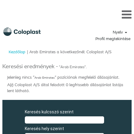
Nyelv
Profil megtekintése
(aktuális
Kezdőlap
|
Arab Emirates a következőnél: Coloplast A/S
oldal)
Keresési eredmények -
"Arab Emirates".
Jelenleg nincs "
" pozíciónak megfelelő állásajánlat.
Arab Emirates
A(z) Coloplast A/S által feladott 0 legfrissebb állásajánlat listája
lent látható.
Keresés kulcsszó szerint
Keresés hely szerint